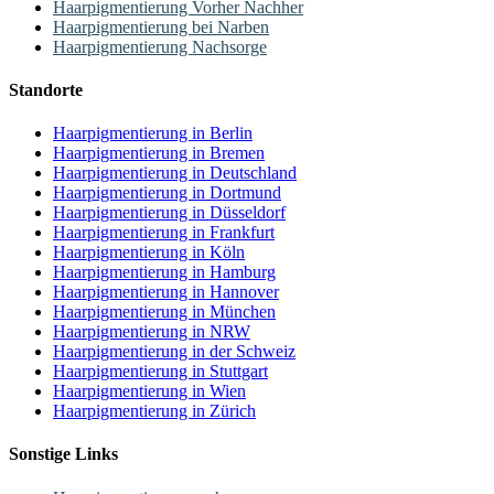
Haarpigmentierung Vorher Nachher
Haarpigmentierung bei Narben
Haarpigmentierung Nachsorge
Standorte
Haarpigmentierung in Berlin
Haarpigmentierung in Bremen
Haarpigmentierung in Deutschland
Haarpigmentierung in Dortmund
Haarpigmentierung in Düsseldorf
Haarpigmentierung in Frankfurt
Haarpigmentierung in Köln
Haarpigmentierung in Hamburg
Haarpigmentierung in Hannover
Haarpigmentierung in München
Haarpigmentierung in NRW
Haarpigmentierung in der Schweiz
Haarpigmentierung in Stuttgart
Haarpigmentierung in Wien
Haarpigmentierung in Zürich
Sonstige Links