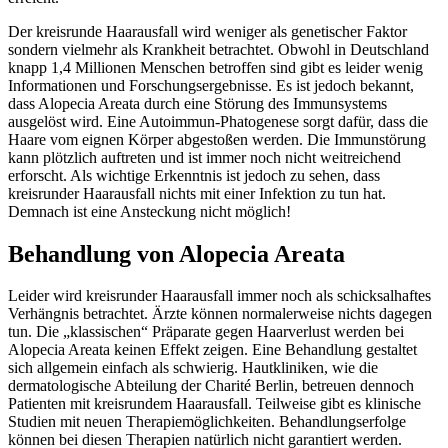
Der kreisrunde Haarausfall wird weniger als genetischer Faktor
sondern vielmehr als Krankheit betrachtet. Obwohl in Deutschland
knapp 1,4 Millionen Menschen betroffen sind gibt es leider wenig
Informationen und Forschungsergebnisse. Es ist jedoch bekannt,
dass Alopecia Areata durch eine Störung des Immunsystems
ausgelöst wird. Eine Autoimmun-Phatogenese sorgt dafür, dass die
Haare vom eignen Körper abgestoßen werden. Die Immunstörung
kann plötzlich auftreten und ist immer noch nicht weitreichend
erforscht. Als wichtige Erkenntnis ist jedoch zu sehen, dass
kreisrunder Haarausfall nichts mit einer Infektion zu tun hat.
Demnach ist eine Ansteckung nicht möglich!
Behandlung von Alopecia Areata
Leider wird kreisrunder Haarausfall immer noch als schicksalhaftes
Verhängnis betrachtet. Ärzte können normalerweise nichts dagegen
tun. Die „klassischen“ Präparate gegen Haarverlust werden bei
Alopecia Areata keinen Effekt zeigen. Eine Behandlung gestaltet
sich allgemein einfach als schwierig. Hautkliniken, wie die
dermatologische Abteilung der Charité Berlin, betreuen dennoch
Patienten mit kreisrundem Haarausfall. Teilweise gibt es klinische
Studien mit neuen Therapiemöglichkeiten. Behandlungserfolge
können bei diesen Therapien natürlich nicht garantiert werden.